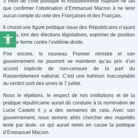
3 mois de crise politique et institutionnelle majeure ne fait
que confirmer l’obstination d’Emmanuel Macron à ne tenir
aucun compte du vote des Françaises et des Français.
Il choisit une figure politique issue des Républicains n’ayant
Ouvrir la barre d’outils
pas su, lors des élections législatives, exprimer de position
de vote ferme contre l’extrême-droite.
Pire encore, le nouveau Premier ministre et son
gouvernement ne pourront se maintenir qu’au prix d’un
accord implicite de non-censure de la part du
Rassemblement national. C’est une trahison inacceptable
du verdict sorti des urnes le 7 juillet.
Nous le répétons, le respect de nos institutions et de la
pratique républicaine aurait dû conduire à la nomination de
Lucie Castets il y a des semaines de cela. Avec son
gouvernement, nous serions allés chercher des majorités
texte par texte, ce qui aurait remis en cause la politique
d’Emmanuel Macron.