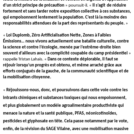
d’un strict principe de précaution
 » poursuit-il. « 
Il s’agit
de réduire 
fortement et sans tarder notre exposition collective à ces substances, 
qui empoisonnent lentement la population.
C’est là la moindre des 
responsabilités attendues de la part des représentants du peuple.
 »
« 
Loi Duplomb, Zéro Artificialisation Nette, Zones à Faibles 
Émissions… nous vivons actuellement une bataille culturelle, contre 
la science et contre l’écologie, menée par l‘extrême-droite bien 
souvent d’ailleurs avec la complicité coupable du camp présidentiel 
» 
rappelle Tristan Lahais. « 
Dans ce contexte déplorable, il faut se 
réjouir lorsqu’un progrès est obtenu, et même arraché grâce aux 
efforts conjugués de la gauche, de la communauté scientifique et de 
la mobilisation citoyenne. 
« 
Réjouissons-nous, donc, et poursuivons dans cette voie contre les 
intrants chimiques et substances toxiques qui nous empoisonnent, 
et plus globalement un modèle agroalimentaire productiviste qui 
menace la nature et la santé publique, PFAS, néonicotinoïdes, 
pesticides et glyphosate en tête. Cela passe notamment par le vote, 
enfin, de la révision du SAGE Vilaine, avec une mobilisation massive 