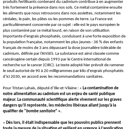
produits fertilisants contenant du cadmium contribue à en augmenter 
très fortement la présence dans nos sols. Ce métal contamine ensuite 
les aliments que nous retrouvons dans nos assiettes, notamment les 
céréales, le pain, les pâtes ou les pommes de terre. La France est 
particulièrement concernée par ce sujet : elle est le pays européen le 
plus contaminé par ce métal lourd, en raison de son utilisation 
importante d’engrais phosphatés, conduisant à une forte exposition de 
la population française, notamment les plus jeunes : 36 % des enfants 
français de moins de 3 ans dépassant la dose journalière tolérable de 
cadmium, définie par l’ANSES. La substance est ainsi classée comme 
cancérogène certain depuis 1993 par le Centre international de 
recherche sur le cancer (CIRC). Le texte adopté hier prévoit de ramener 
le seuil autorisé de 90 à 20 milligrammes par kilo d’engrais phosphatés 
d’ici 2030, en accord avec les recommandations sanitaires.
Pour Tristan Lahais, député d’Ille-et-Vilaine : « 
La contamination de 
notre alimentation au cadmium est un enjeu de santé publique 
majeur. La communauté scientifique alerte vivement sur les graves 
dangers qu’il représente, les médecins libéraux allant jusqu’à la 
qualifier de ”
bombe sanitaire
” ».
« 
Dès lors, il était indispensable que les pouvoirs publics prennent 
toute la mesure de la situation et veillent en urgence à l’application 