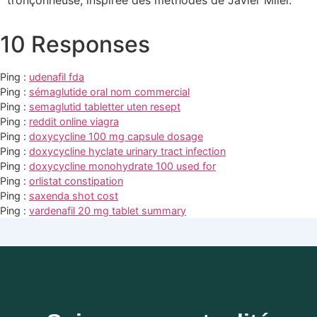
10 Responses
Ping :
udenafil fda
Ping :
sémaglutide oral nom commercial
Ping :
semaglutid tabletter uten resept
Ping :
reddit online viagra
Ping :
doxycycline 100 mg capsule dosage
Ping :
doxycycline hyclate urinary tract infection
Ping :
doxycycline monohydrate 100 used for
Ping :
orlistat constipation
Ping :
saxenda shot cost
Ping :
vardenafil 20 mg tablet summary