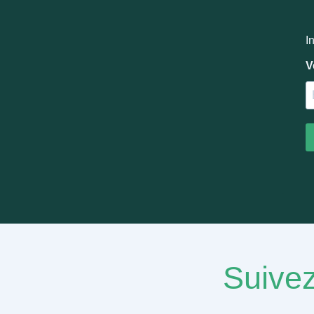
I
V
Suivez