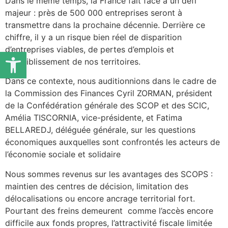
Dans le même temps, la France fait face à un défi
majeur : près de 500 000 entreprises seront à
transmettre dans la prochaine décennie. Derrière ce
chiffre, il y a un risque bien réel de disparition
d’entreprises viables, de pertes d’emplois et
Ouvrir la barre d’outils
d’affaiblissement de nos territoires.
Dans ce contexte, nous auditionnions dans le cadre de
la Commission des Finances Cyril ZORMAN, président
de la Confédération générale des SCOP et des SCIC,
Amélia TISCORNIA, vice-présidente, et Fatima
BELLAREDJ, déléguée générale, sur les questions
économiques auxquelles sont confrontés les acteurs de
l’économie sociale et solidaire
Nous sommes revenus sur les avantages des SCOPS :
maintien des centres de décision, limitation des
délocalisations ou encore ancrage territorial fort.
Pourtant des freins demeurent comme l’accès encore
difficile aux fonds propres, l’attractivité fiscale limitée